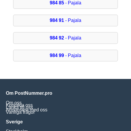
984 85
- Pajala
984 91
- Pajala
984 92
- Pajala
984 99
- Pajala
Om PostNummer.pro
Om oss
Kontakta oss
Länka till oss
Annonsera med oss
Vanliga frågor
Sverige