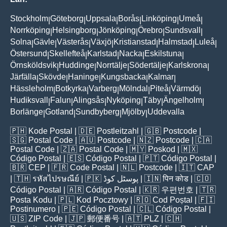
Stockholm
Göteborg
Uppsala
Borås
Linköping
Umeå
|
|
|
|
|
|
Norrköping
Helsingborg
Jönköping
Örebro
Sundsvall
|
|
|
|
|
Solna
Gävle
Västerås
Växjö
Kristianstad
Halmstad
Luleå
|
|
|
|
|
|
|
Östersund
Skellefteå
Karlstad
Nacka
Eskilstuna
|
|
|
|
|
Örnsköldsvik
Huddinge
Norrtälje
Södertälje
Karlskrona
|
|
|
|
|
Järfälla
Skövde
Haninge
Kungsbacka
Kalmar
|
|
|
|
|
Hässleholm
Botkyrka
Varberg
Mölndal
Piteå
Värmdö
|
|
|
|
|
|
Hudiksvall
Falun
Alingsås
Nyköping
Täby
Ängelholm
|
|
|
|
|
|
Borlänge
Gotland
Sundbyberg
Mjölby
Uddevalla
|
|
|
|
🇵🇭
Kode Postal
| 🇩🇪
Postleitzahl
| 🇬🇧
Postcode
|
🇸🇬
Postal Code
| 🇦🇺
Postcode
| 🇳🇿
Postcode
| 🇨🇦
Postal Code
| 🇿🇦
Postal Code
| 🇲🇾
Poskod
| 🇲🇽
Código Postal
| 🇪🇸
Código Postal
| 🇵🇹
Código Postal
|
🇧🇷
CEP
| 🇫🇷
Code Postal
| 🇳🇱
Postcode
| 🇮🇹
CAP
| 🇹🇭
รหัสไปรษณีย์
| 🇵🇰
پوسٹل کوڈ
| 🇮🇳
पिन कोड
| 🇨🇴
Código Postal
| 🇦🇷
Código Postal
| 🇰🇷
우편번호
| 🇹🇷
Posta Kodu
| 🇵🇱
Kod Pocztowy
| 🇷🇴
Cod Poștal
| 🇫🇮
Postinumero
| 🇵🇪
Código Postal
| 🇨🇱
Código Postal
|
🇺🇸
ZIP Code
| 🇯🇵
郵便番号
| 🇦🇹
PLZ
| 🇨🇭