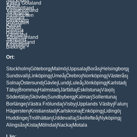
Stockholm
Västra Götaland
Skåne
Östergötland
Västernorrland
Jönköping
Västerbotten
Uppsala
Gävleborg
Norrbotten
Kalmar
Örebro
Dalarna
Halland
Värmland
Södermanland
Jämtland
Västmanland
Kronoberg
Blekinge
Ort:
Stockholm
Göteborg
Malmö
Uppsala
Borås
Helsingborg
|
|
|
|
|
|
Sundsvall
Linköping
Umeå
Örebro
Norrköping
Västerås
|
|
|
|
|
|
Solna
Östersund
Gävle
Lund
Luleå
Jönköping
Karlstad
|
|
|
|
|
|
|
Täby
Bromma
Halmstad
Järfälla
Eskilstuna
Växjö
|
|
|
|
|
|
Södertälje
Skövde
Sundbyberg
Kalmar
Sollentuna
|
|
|
|
|
Borlänge
Västra Frölunda
Visby
Upplands Väsby
Falun
|
|
|
|
|
Hägersten
Kristianstad
Karlskrona
Enköping
Lidingö
|
|
|
|
|
Huddinge
Trollhättan
Uddevalla
Skellefteå
Nyköping
|
|
|
|
|
Alingsås
Kista
Mölndal
Nacka
Motala
|
|
|
|
Län: