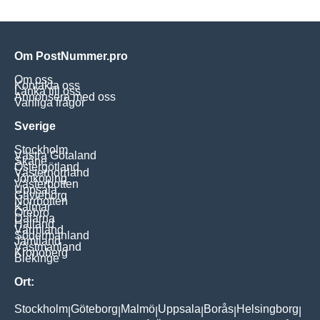
Om PostNummer.pro
Om oss
Kontakta oss
Länka till oss
Annonsera med oss
Vanliga frågor
Sverige
Stockholm
Västra Götaland
Skåne
Östergötland
Västernorrland
Jönköping
Västerbotten
Uppsala
Gävleborg
Norrbotten
Kalmar
Örebro
Dalarna
Halland
Värmland
Södermanland
Jämtland
Västmanland
Kronoberg
Blekinge
Ort:
Stockholm
Göteborg
Malmö
Uppsala
Borås
Helsingborg
|
|
|
|
|
|