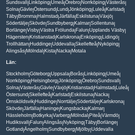
Sundsvall
Linköping
Umeå
Örebro
Norrköping
Västerås
|
|
|
|
|
|
Solna
Gävle
Östersund
Lund
Jönköping
Luleå
Karlstad
|
|
|
|
|
|
|
Täby
Bromma
Halmstad
Järfälla
Eskilstuna
Växjö
|
|
|
|
|
|
Södertälje
Skövde
Sundbyberg
Kalmar
Sollentuna
|
|
|
|
|
Borlänge
Visby
Västra Frölunda
Falun
Upplands Väsby
|
|
|
|
|
Hägersten
Kristianstad
Karlskrona
Enköping
Lidingö
|
|
|
|
|
Trollhättan
Huddinge
Uddevalla
Skellefteå
Nyköping
|
|
|
|
|
Alingsås
Mölndal
Kista
Nacka
Motala
|
|
|
|
Län:
Stockholm
Göteborg
Uppsala
Borås
Linköping
Umeå
|
|
|
|
|
|
Norrköping
Helsingborg
Jönköping
Örebro
Sundsvall
|
|
|
|
|
Solna
Västerås
Gävle
Växjö
Kristianstad
Halmstad
Luleå
|
|
|
|
|
|
|
Östersund
Skellefteå
Karlstad
Eskilstuna
Nacka
|
|
|
|
|
Örnsköldsvik
Huddinge
Norrtälje
Södertälje
Karlskrona
|
|
|
|
|
Skövde
Järfälla
Haninge
Kungsbacka
Kalmar
|
|
|
|
|
Hässleholm
Botkyrka
Varberg
Mölndal
Piteå
Värmdö
|
|
|
|
|
|
Hudiksvall
Falun
Alingsås
Nyköping
Täby
Borlänge
|
|
|
|
|
|
Gotland
Ängelholm
Sundbyberg
Mjölby
Uddevalla
|
|
|
|