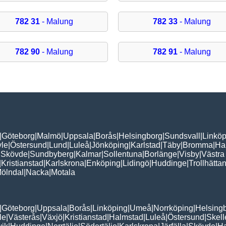
782 31
- Malung
782 33
- Malung
782 90
- Malung
782 91
- Malung
|
Göteborg
|
Malmö
|
Uppsala
|
Borås
|
Helsingborg
|
Sundsvall
|
Linköp
le
|
Östersund
|
Lund
|
Luleå
|
Jönköping
|
Karlstad
|
Täby
|
Bromma
|
Ha
|
Skövde
|
Sundbyberg
|
Kalmar
|
Sollentuna
|
Borlänge
|
Visby
|
Västra
|
Kristianstad
|
Karlskrona
|
Enköping
|
Lidingö
|
Huddinge
|
Trollhätta
ölndal
|
Nacka
|
Motala
|
Göteborg
|
Uppsala
|
Borås
|
Linköping
|
Umeå
|
Norrköping
|
Helsing
le
|
Västerås
|
Växjö
|
Kristianstad
|
Halmstad
|
Luleå
|
Östersund
|
Skell