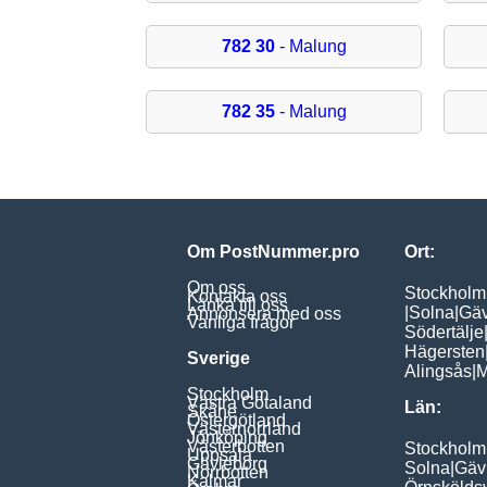
782 30
- Malung
782 35
- Malung
Om PostNummer.pro
Ort:
Om oss
Stockholm
Kontakta oss
Länka till oss
|
Solna
|
Gäv
Annonsera med oss
Vanliga frågor
Södertälje
Hägersten
Sverige
Alingsås
|
M
Stockholm
Västra Götaland
Län:
Skåne
Östergötland
Västernorrland
Jönköping
Västerbotten
Stockholm
Uppsala
Gävleborg
Solna
|
Gäv
Norrbotten
Kalmar