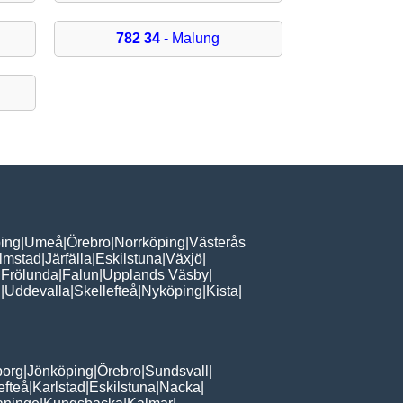
782 34
- Malung
ing
|
Umeå
|
Örebro
|
Norrköping
|
Västerås
lmstad
|
Järfälla
|
Eskilstuna
|
Växjö
|
 Frölunda
|
Falun
|
Upplands Väsby
|
n
|
Uddevalla
|
Skellefteå
|
Nyköping
|
Kista
|
borg
|
Jönköping
|
Örebro
|
Sundsvall
|
efteå
|
Karlstad
|
Eskilstuna
|
Nacka
|