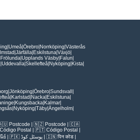
ing
|
Umeå
|
Örebro
|
Norrköping
|
Västerås
lmstad
|
Järfälla
|
Eskilstuna
|
Växjö
|
 Frölunda
|
Upplands Väsby
|
Falun
|
n
|
Uddevalla
|
Skellefteå
|
Nyköping
|
Kista
|
borg
|
Jönköping
|
Örebro
|
Sundsvall
|
efteå
|
Karlstad
|
Nacka
|
Eskilstuna
|
aninge
|
Kungsbacka
|
Kalmar
|
ingsås
|
Nyköping
|
Täby
|
Ängelholm
|
🇦🇺
Postcode
| 🇳🇿
Postcode
| 🇨🇦
Código Postal
| 🇵🇹
Código Postal
|
ีย์
| 🇵🇰
پوسٹل کوڈ
| 🇮🇳
पिन कोड
|