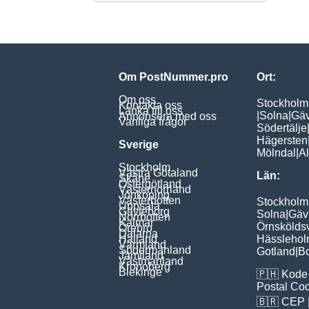
Om PostNummer.pro
Ort:
Om oss
Stockholm
Kontakta oss
Länka till oss
|
Solna
|
Gäv
Annonsera med oss
Vanliga frågor
Södertälje
Hägersten
Sverige
Mölndal
|
A
Stockholm
Västra Götaland
Län:
Skåne
Östergötland
Västernorrland
Jönköping
Västerbotten
Stockholm
Uppsala
Gävleborg
Solna
|
Gäv
Norrbotten
Kalmar
Örnskölds
Örebro
Dalarna
Halland
Hässleho
Värmland
Södermanland
Gotland
|
B
Jämtland
Västmanland
Kronoberg
Blekinge
🇵🇭
Kode 
Postal Co
🇧🇷
CEP