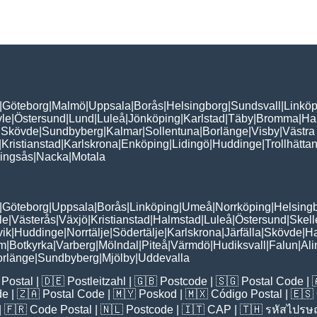
|
Göteborg
|
Malmö
|
Uppsala
|
Borås
|
Helsingborg
|
Sundsvall
|
Linköp
le
|
Östersund
|
Lund
|
Luleå
|
Jönköping
|
Karlstad
|
Täby
|
Bromma
|
Ha
|
Skövde
|
Sundbyberg
|
Kalmar
|
Sollentuna
|
Borlänge
|
Visby
|
Västra
|
Kristianstad
|
Karlskrona
|
Enköping
|
Lidingö
|
Huddinge
|
Trollhätta
lingsås
|
Nacka
|
Motala
|
Göteborg
|
Uppsala
|
Borås
|
Linköping
|
Umeå
|
Norrköping
|
Helsing
le
|
Västerås
|
Växjö
|
Kristianstad
|
Halmstad
|
Luleå
|
Östersund
|
Skell
vik
|
Huddinge
|
Norrtälje
|
Södertälje
|
Karlskrona
|
Järfälla
|
Skövde
|
H
lm
|
Botkyrka
|
Varberg
|
Mölndal
|
Piteå
|
Värmdö
|
Hudiksvall
|
Falun
|
Al
orlänge
|
Sundbyberg
|
Mjölby
|
Uddevalla
Postal
| 🇩🇪
Postleitzahl
| 🇬🇧
Postcode
| 🇸🇬
Postal Code
| 
de
| 🇿🇦
Postal Code
| 🇲🇾
Poskod
| 🇲🇽
Código Postal
| 🇪🇸
| 🇫🇷
Code Postal
| 🇳🇱
Postcode
| 🇮🇹
CAP
| 🇹🇭
รหัสไปรษณ