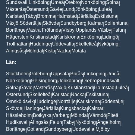
Sundsvall
Linköping
Umeå
Örebro
Norrköping
Solna
|
|
|
|
|
|
Västerås
Östersund
Gävle
Lund
Jönköping
Luleå
|
|
|
|
|
|
Karlstad
Täby
Bromma
Halmstad
Järfälla
Eskilstuna
|
|
|
|
|
|
Växjö
Södertälje
Skövde
Sundbyberg
Kalmar
Sollentuna
|
|
|
|
|
|
Borlänge
Västra Frölunda
Visby
Upplands Väsby
Falun
|
|
|
|
|
Hägersten
Kristianstad
Karlskrona
Enköping
Lidingö
|
|
|
|
|
Trollhättan
Huddinge
Uddevalla
Skellefteå
Nyköping
|
|
|
|
|
Alingsås
Mölndal
Kista
Nacka
Motala
|
|
|
|
Län:
Stockholm
Göteborg
Uppsala
Borås
Linköping
Umeå
|
|
|
|
|
|
Norrköping
Helsingborg
Jönköping
Örebro
Sundsvall
|
|
|
|
|
Solna
Gävle
Västerås
Växjö
Kristianstad
Halmstad
Luleå
|
|
|
|
|
|
|
Östersund
Skellefteå
Karlstad
Nacka
Eskilstuna
|
|
|
|
|
Örnsköldsvik
Huddinge
Norrtälje
Karlskrona
Södertälje
|
|
|
|
|
Skövde
Haninge
Järfälla
Kungsbacka
Kalmar
|
|
|
|
|
Hässleholm
Botkyrka
Varberg
Mölndal
Värmdö
Piteå
|
|
|
|
|
|
Hudiksvall
Alingsås
Falun
Täby
Nyköping
Ängelholm
|
|
|
|
|
|
Borlänge
Gotland
Sundbyberg
Uddevalla
Mjölby
|
|
|
|