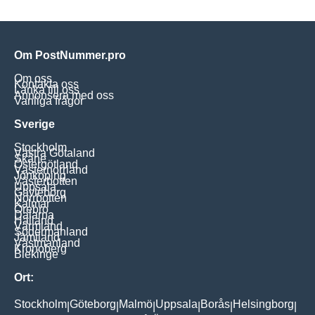
Om PostNummer.pro
Om oss
Kontakta oss
Länka till oss
Annonsera med oss
Vanliga frågor
Sverige
Stockholm
Västra Götaland
Skåne
Östergötland
Västernorrland
Jönköping
Västerbotten
Uppsala
Gävleborg
Norrbotten
Kalmar
Örebro
Dalarna
Halland
Värmland
Södermanland
Jämtland
Västmanland
Kronoberg
Blekinge
Ort:
Stockholm
Göteborg
Malmö
Uppsala
Borås
Helsingborg
|
|
|
|
|
|