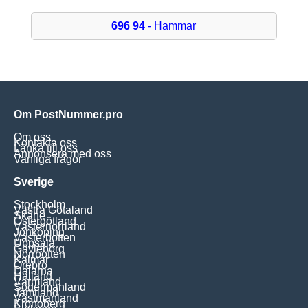
696 94
- Hammar
Om PostNummer.pro
Om oss
Kontakta oss
Länka till oss
Annonsera med oss
Vanliga frågor
Sverige
Stockholm
Västra Götaland
Skåne
Östergötland
Västernorrland
Jönköping
Västerbotten
Uppsala
Gävleborg
Norrbotten
Kalmar
Örebro
Dalarna
Halland
Värmland
Södermanland
Jämtland
Västmanland
Kronoberg