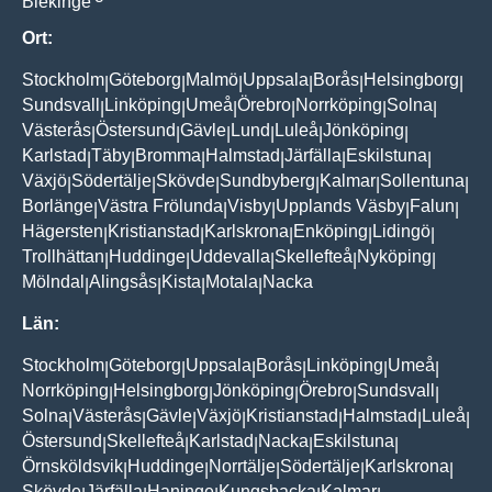
Blekinge
Ort:
Stockholm
Göteborg
Malmö
Uppsala
Borås
Helsingborg
|
|
|
|
|
|
Sundsvall
Linköping
Umeå
Örebro
Norrköping
Solna
|
|
|
|
|
|
Västerås
Östersund
Gävle
Lund
Luleå
Jönköping
|
|
|
|
|
|
Karlstad
Täby
Bromma
Halmstad
Järfälla
Eskilstuna
|
|
|
|
|
|
Växjö
Södertälje
Skövde
Sundbyberg
Kalmar
Sollentuna
|
|
|
|
|
|
Borlänge
Västra Frölunda
Visby
Upplands Väsby
Falun
|
|
|
|
|
Hägersten
Kristianstad
Karlskrona
Enköping
Lidingö
|
|
|
|
|
Trollhättan
Huddinge
Uddevalla
Skellefteå
Nyköping
|
|
|
|
|
Mölndal
Alingsås
Kista
Motala
Nacka
|
|
|
|
Län:
Stockholm
Göteborg
Uppsala
Borås
Linköping
Umeå
|
|
|
|
|
|
Norrköping
Helsingborg
Jönköping
Örebro
Sundsvall
|
|
|
|
|
Solna
Västerås
Gävle
Växjö
Kristianstad
Halmstad
Luleå
|
|
|
|
|
|
|
Östersund
Skellefteå
Karlstad
Nacka
Eskilstuna
|
|
|
|
|
Örnsköldsvik
Huddinge
Norrtälje
Södertälje
Karlskrona
|
|
|
|
|
Skövde
Järfälla
Haninge
Kungsbacka
Kalmar