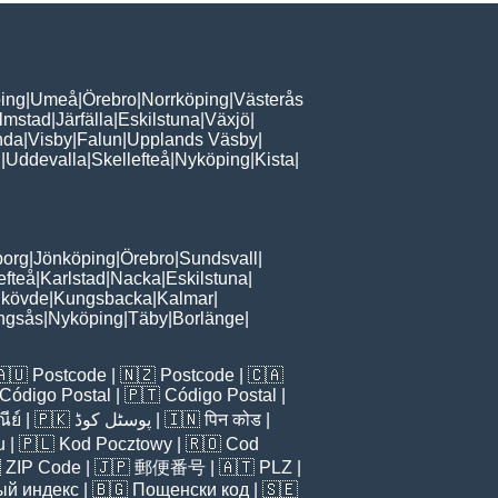
ing
|
Umeå
|
Örebro
|
Norrköping
|
Västerås
lmstad
|
Järfälla
|
Eskilstuna
|
Växjö
|
nda
|
Visby
|
Falun
|
Upplands Väsby
|
n
|
Uddevalla
|
Skellefteå
|
Nyköping
|
Kista
|
borg
|
Jönköping
|
Örebro
|
Sundsvall
|
efteå
|
Karlstad
|
Nacka
|
Eskilstuna
|
kövde
|
Kungsbacka
|
Kalmar
|
ingsås
|
Nyköping
|
Täby
|
Borlänge
|
🇦🇺
Postcode
| 🇳🇿
Postcode
| 🇨🇦
Código Postal
| 🇵🇹
Código Postal
|
ีย์
| 🇵🇰
پوسٹل کوڈ
| 🇮🇳
पिन कोड
|
u
| 🇵🇱
Kod Pocztowy
| 🇷🇴
Cod

ZIP Code
| 🇯🇵
郵便番号
| 🇦🇹
PLZ
|
ый индекс
| 🇧🇬
Пощенски код
| 🇸🇪