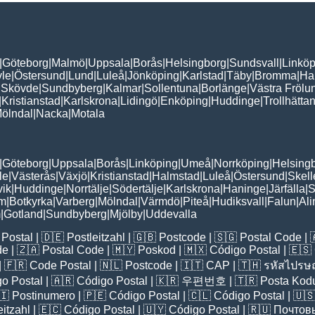
|
Göteborg
|
Malmö
|
Uppsala
|
Borås
|
Helsingborg
|
Sundsvall
|
Linköp
le
|
Östersund
|
Lund
|
Luleå
|
Jönköping
|
Karlstad
|
Täby
|
Bromma
|
Ha
|
Skövde
|
Sundbyberg
|
Kalmar
|
Sollentuna
|
Borlänge
|
Västra Frölu
|
Kristianstad
|
Karlskrona
|
Lidingö
|
Enköping
|
Huddinge
|
Trollhätta
ölndal
|
Nacka
|
Motala
|
Göteborg
|
Uppsala
|
Borås
|
Linköping
|
Umeå
|
Norrköping
|
Helsing
le
|
Västerås
|
Växjö
|
Kristianstad
|
Halmstad
|
Luleå
|
Östersund
|
Skell
vik
|
Huddinge
|
Norrtälje
|
Södertälje
|
Karlskrona
|
Haninge
|
Järfälla
|
S
lm
|
Botkyrka
|
Varberg
|
Mölndal
|
Värmdö
|
Piteå
|
Hudiksvall
|
Falun
|
Al
m
|
Gotland
|
Sundbyberg
|
Mjölby
|
Uddevalla
Postal
| 🇩🇪
Postleitzahl
| 🇬🇧
Postcode
| 🇸🇬
Postal Code
| 
de
| 🇿🇦
Postal Code
| 🇲🇾
Poskod
| 🇲🇽
Código Postal
| 🇪🇸
| 🇫🇷
Code Postal
| 🇳🇱
Postcode
| 🇮🇹
CAP
| 🇹🇭
รหัสไปรษณ
o Postal
| 🇦🇷
Código Postal
| 🇰🇷
우편번호
| 🇹🇷
Posta Kod
🇮
Postinumero
| 🇵🇪
Código Postal
| 🇨🇱
Código Postal
| 🇺
eitzahl
| 🇪🇨
Código Postal
| 🇺🇾
Código Postal
| 🇷🇺
Почтов