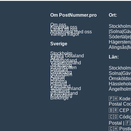
Om PostNummer.pro
Ort:
Om oss
Stockholm
Kontakta oss
Länka till oss
|
Solna
|
Gäv
Annonsera med oss
Vanliga frågor
Södertälje
Hägersten
Sverige
Alingsås
|
M
Stockholm
Västra Götaland
Län:
Skåne
Östergötland
Västernorrland
Jönköping
Västerbotten
Stockholm
Uppsala
Gävleborg
Solna
|
Gäv
Norrbotten
Kalmar
Örnskölds
Örebro
Dalarna
Halland
Hässleho
Värmland
Södermanland
Ängelhol
Jämtland
Västmanland
Kronoberg
Blekinge
🇵🇭
Kode 
Postal Co
🇧🇷
CEP
🇨🇴
Códig
Poștal
| 
🇨🇭
Postl