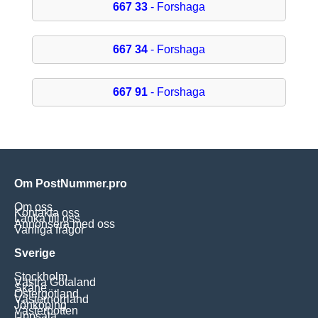
667 33
- Forshaga
667 34
- Forshaga
667 91
- Forshaga
Om PostNummer.pro
Om oss
Kontakta oss
Länka till oss
Annonsera med oss
Vanliga frågor
Sverige
Stockholm
Västra Götaland
Skåne
Östergötland
Västernorrland
Jönköping
Västerbotten
Uppsala