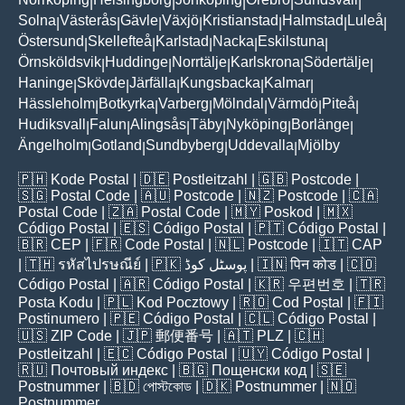
|
|
|
|
|
Solna
Västerås
Gävle
Växjö
Kristianstad
Halmstad
Luleå
|
|
|
|
|
|
|
Östersund
Skellefteå
Karlstad
Nacka
Eskilstuna
|
|
|
|
|
Örnsköldsvik
Huddinge
Norrtälje
Karlskrona
Södertälje
|
|
|
|
|
Haninge
Skövde
Järfälla
Kungsbacka
Kalmar
|
|
|
|
|
Hässleholm
Botkyrka
Varberg
Mölndal
Värmdö
Piteå
|
|
|
|
|
|
Hudiksvall
Falun
Alingsås
Täby
Nyköping
Borlänge
|
|
|
|
|
|
Ängelholm
Gotland
Sundbyberg
Uddevalla
Mjölby
|
|
|
|
🇵🇭
Kode Postal
| 🇩🇪
Postleitzahl
| 🇬🇧
Postcode
|
🇸🇬
Postal Code
| 🇦🇺
Postcode
| 🇳🇿
Postcode
| 🇨🇦
Postal Code
| 🇿🇦
Postal Code
| 🇲🇾
Poskod
| 🇲🇽
Código Postal
| 🇪🇸
Código Postal
| 🇵🇹
Código Postal
|
🇧🇷
CEP
| 🇫🇷
Code Postal
| 🇳🇱
Postcode
| 🇮🇹
CAP
| 🇹🇭
รหัสไปรษณีย์
| 🇵🇰
پوسٹل کوڈ
| 🇮🇳
पिन कोड
| 🇨🇴
Código Postal
| 🇦🇷
Código Postal
| 🇰🇷
우편번호
| 🇹🇷
Posta Kodu
| 🇵🇱
Kod Pocztowy
| 🇷🇴
Cod Poștal
| 🇫🇮
Postinumero
| 🇵🇪
Código Postal
| 🇨🇱
Código Postal
|
🇺🇸
ZIP Code
| 🇯🇵
郵便番号
| 🇦🇹
PLZ
| 🇨🇭
Postleitzahl
| 🇪🇨
Código Postal
| 🇺🇾
Código Postal
|
🇷🇺
Почтовый индекс
| 🇧🇬
Пощенски код
| 🇸🇪
Postnummer
| 🇧🇩
পোস্টকোড
| 🇩🇰
Postnummer
| 🇳🇴
Postnummer