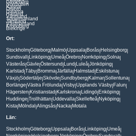
Gävleborg
Norrbotten
Kalmar
Örebro
Dalarna
Halland
Värmland
Södermanland
Jämtland
Västmanland
Kronoberg
Blekinge
Ort:
Stockholm
Göteborg
Malmö
Uppsala
Borås
Helsingborg
|
|
|
|
|
|
Sundsvall
Linköping
Umeå
Örebro
Norrköping
Solna
|
|
|
|
|
|
Västerås
Gävle
Östersund
Lund
Luleå
Jönköping
|
|
|
|
|
|
Karlstad
Täby
Bromma
Järfälla
Halmstad
Eskilstuna
|
|
|
|
|
|
Växjö
Södertälje
Skövde
Sundbyberg
Kalmar
Sollentuna
|
|
|
|
|
|
Borlänge
Västra Frölunda
Visby
Upplands Väsby
Falun
|
|
|
|
|
Hägersten
Kristianstad
Karlskrona
Lidingö
Enköping
|
|
|
|
|
Huddinge
Trollhättan
Uddevalla
Skellefteå
Nyköping
|
|
|
|
|
Kista
Mölndal
Alingsås
Nacka
Motala
|
|
|
|
Län:
Stockholm
Göteborg
Uppsala
Borås
Linköping
Umeå
|
|
|
|
|
|
Norrköping
Helsingborg
Jönköping
Örebro
Sundsvall