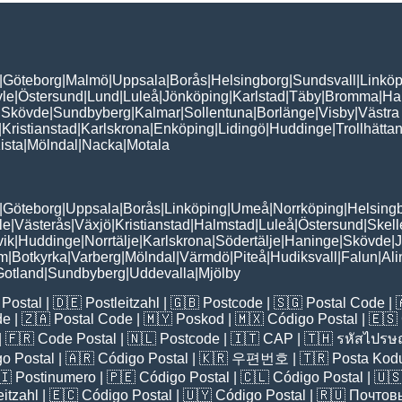
|
Göteborg
|
Malmö
|
Uppsala
|
Borås
|
Helsingborg
|
Sundsvall
|
Linköp
le
|
Östersund
|
Lund
|
Luleå
|
Jönköping
|
Karlstad
|
Täby
|
Bromma
|
Ha
|
Skövde
|
Sundbyberg
|
Kalmar
|
Sollentuna
|
Borlänge
|
Visby
|
Västra
|
Kristianstad
|
Karlskrona
|
Enköping
|
Lidingö
|
Huddinge
|
Trollhätta
ista
|
Mölndal
|
Nacka
|
Motala
|
Göteborg
|
Uppsala
|
Borås
|
Linköping
|
Umeå
|
Norrköping
|
Helsing
le
|
Västerås
|
Växjö
|
Kristianstad
|
Halmstad
|
Luleå
|
Östersund
|
Skell
vik
|
Huddinge
|
Norrtälje
|
Karlskrona
|
Södertälje
|
Haninge
|
Skövde
|
J
lm
|
Botkyrka
|
Varberg
|
Mölndal
|
Värmdö
|
Piteå
|
Hudiksvall
|
Falun
|
Al
Gotland
|
Sundbyberg
|
Uddevalla
|
Mjölby
Postal
| 🇩🇪
Postleitzahl
| 🇬🇧
Postcode
| 🇸🇬
Postal Code
| 
de
| 🇿🇦
Postal Code
| 🇲🇾
Poskod
| 🇲🇽
Código Postal
| 🇪🇸
| 🇫🇷
Code Postal
| 🇳🇱
Postcode
| 🇮🇹
CAP
| 🇹🇭
รหัสไปรษณ
o Postal
| 🇦🇷
Código Postal
| 🇰🇷
우편번호
| 🇹🇷
Posta Kod
🇮
Postinumero
| 🇵🇪
Código Postal
| 🇨🇱
Código Postal
| 🇺
eitzahl
| 🇪🇨
Código Postal
| 🇺🇾
Código Postal
| 🇷🇺
Почтов