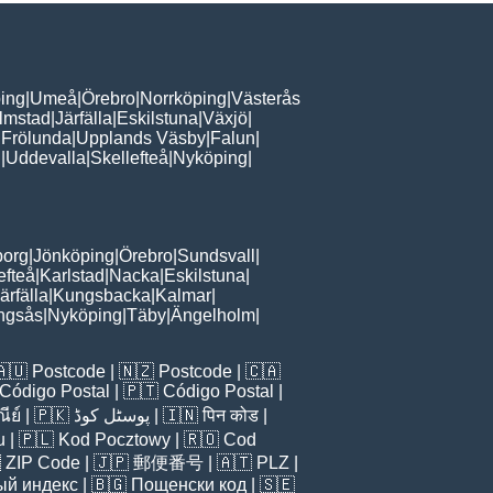
ing
|
Umeå
|
Örebro
|
Norrköping
|
Västerås
lmstad
|
Järfälla
|
Eskilstuna
|
Växjö
|
 Frölunda
|
Upplands Väsby
|
Falun
|
n
|
Uddevalla
|
Skellefteå
|
Nyköping
|
borg
|
Jönköping
|
Örebro
|
Sundsvall
|
efteå
|
Karlstad
|
Nacka
|
Eskilstuna
|
ärfälla
|
Kungsbacka
|
Kalmar
|
ingsås
|
Nyköping
|
Täby
|
Ängelholm
|
🇦🇺
Postcode
| 🇳🇿
Postcode
| 🇨🇦
Código Postal
| 🇵🇹
Código Postal
|
ีย์
| 🇵🇰
پوسٹل کوڈ
| 🇮🇳
पिन कोड
|
u
| 🇵🇱
Kod Pocztowy
| 🇷🇴
Cod

ZIP Code
| 🇯🇵
郵便番号
| 🇦🇹
PLZ
|
ый индекс
| 🇧🇬
Пощенски код
| 🇸🇪