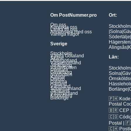
Om PostNummer.pro
Ort:
Om oss
Stockholm
Kontakta oss
Länka till oss
|
Solna
|
Gäv
Annonsera med oss
Vanliga frågor
Södertälje
Hägersten
Sverige
Alingsås
|
K
Stockholm
Västra Götaland
Län:
Skåne
Östergötland
Västernorrland
Jönköping
Västerbotten
Stockholm
Uppsala
Gävleborg
Solna
|
Gäv
Norrbotten
Kalmar
Örnskölds
Örebro
Dalarna
Halland
Hässleho
Värmland
Södermanland
Borlänge
|
Jämtland
Västmanland
Kronoberg
Blekinge
🇵🇭
Kode 
Postal Co
🇧🇷
CEP
🇨🇴
Códig
Poștal
| 
🇨🇭
Postl