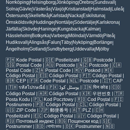
Norrköping
Helsingborg
Jönköping
Örebro
Sundsvall
|
|
|
|
|
Solna
Gävle
Västerås
Växjö
Kristianstad
Halmstad
Luleå
|
|
|
|
|
|
|
Östersund
Skellefteå
Karlstad
Nacka
Eskilstuna
|
|
|
|
|
Örnsköldsvik
Huddinge
Norrtälje
Södertälje
Karlskrona
|
|
|
|
|
Järfälla
Skövde
Haninge
Kungsbacka
Kalmar
|
|
|
|
|
Hässleholm
Botkyrka
Varberg
Mölndal
Värmdö
Piteå
|
|
|
|
|
|
Hudiksvall
Alingsås
Falun
Täby
Nyköping
Borlänge
|
|
|
|
|
|
Ängelholm
Gotland
Sundbyberg
Uddevalla
Mjölby
|
|
|
|
🇵🇭
Kode Postal
| 🇩🇪
Postleitzahl
| 🇬🇧
Postcode
|
🇸🇬
Postal Code
| 🇦🇺
Postcode
| 🇳🇿
Postcode
| 🇨🇦
Postal Code
| 🇿🇦
Postal Code
| 🇲🇾
Poskod
| 🇲🇽
Código Postal
| 🇪🇸
Código Postal
| 🇵🇹
Código Postal
|
🇧🇷
CEP
| 🇫🇷
Code Postal
| 🇳🇱
Postcode
| 🇮🇹
CAP
| 🇹🇭
รหัสไปรษณีย์
| 🇵🇰
پوسٹل کوڈ
| 🇮🇳
पिन कोड
| 🇨🇴
Código Postal
| 🇦🇷
Código Postal
| 🇰🇷
우편번호
| 🇹🇷
Posta Kodu
| 🇵🇱
Kod Pocztowy
| 🇷🇴
Cod Poștal
| 🇫🇮
Postinumero
| 🇵🇪
Código Postal
| 🇨🇱
Código Postal
|
🇺🇸
ZIP Code
| 🇯🇵
郵便番号
| 🇦🇹
PLZ
| 🇨🇭
Postleitzahl
| 🇪🇨
Código Postal
| 🇺🇾
Código Postal
|
🇷🇺
Почтовый индекс
| 🇧🇬
Пощенски код
| 🇸🇪
Postnummer
| 🇧🇩
পোস্টকোড
| 🇩🇰
Postnummer
| 🇳🇴