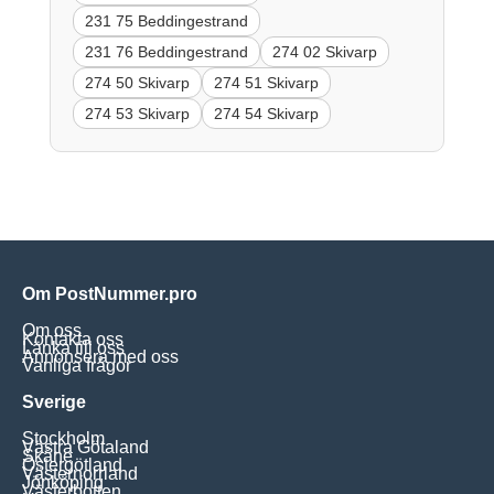
231 75 Beddingestrand
231 76 Beddingestrand
274 02 Skivarp
274 50 Skivarp
274 51 Skivarp
274 53 Skivarp
274 54 Skivarp
Om PostNummer.pro
Om oss
Kontakta oss
Länka till oss
Annonsera med oss
Vanliga frågor
Sverige
Stockholm
Västra Götaland
Skåne
Östergötland
Västernorrland
Jönköping
Västerbotten