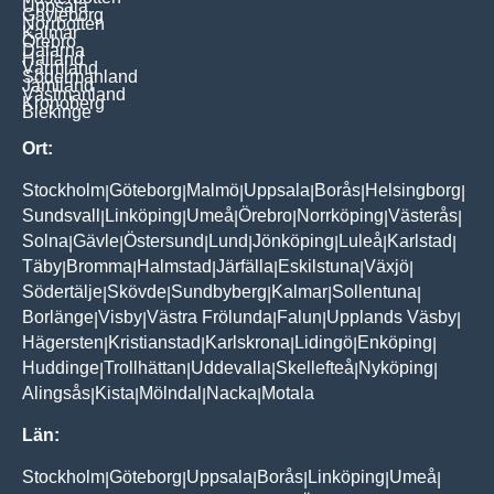
Uppsala
Gävleborg
Norrbotten
Kalmar
Örebro
Dalarna
Halland
Värmland
Södermanland
Jämtland
Västmanland
Kronoberg
Blekinge
Ort:
Stockholm
Göteborg
Malmö
Uppsala
Borås
Helsingborg
|
|
|
|
|
|
Sundsvall
Linköping
Umeå
Örebro
Norrköping
Västerås
|
|
|
|
|
|
Solna
Gävle
Östersund
Lund
Jönköping
Luleå
Karlstad
|
|
|
|
|
|
|
Täby
Bromma
Halmstad
Järfälla
Eskilstuna
Växjö
|
|
|
|
|
|
Södertälje
Skövde
Sundbyberg
Kalmar
Sollentuna
|
|
|
|
|
Borlänge
Visby
Västra Frölunda
Falun
Upplands Väsby
|
|
|
|
|
Hägersten
Kristianstad
Karlskrona
Lidingö
Enköping
|
|
|
|
|
Huddinge
Trollhättan
Uddevalla
Skellefteå
Nyköping
|
|
|
|
|
Alingsås
Kista
Mölndal
Nacka
Motala
|
|
|
|
Län:
Stockholm
Göteborg
Uppsala
Borås
Linköping
Umeå
|
|
|
|
|
|