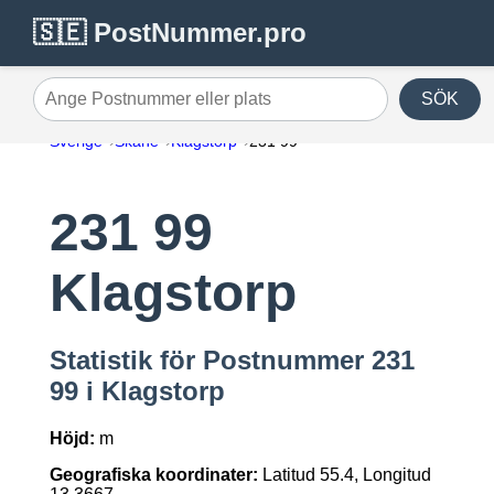
🇸🇪 PostNummer.pro
SÖK
Ange Postnummer eller plats
Sverige
Skåne
Klagstorp
231 99
231 99
Klagstorp
Statistik för Postnummer 231
99 i Klagstorp
Höjd:
m
Geografiska koordinater:
Latitud 55.4, Longitud