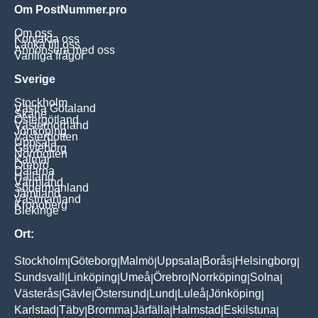
Om PostNummer.pro
Om oss
Kontakta oss
Länka till oss
Annonsera med oss
Vanliga frågor
Sverige
Stockholm
Västra Götaland
Skåne
Östergötland
Västernorrland
Jönköping
Västerbotten
Uppsala
Gävleborg
Norrbotten
Kalmar
Örebro
Dalarna
Halland
Värmland
Södermanland
Jämtland
Västmanland
Kronoberg
Blekinge
Ort:
Stockholm
Göteborg
Malmö
Uppsala
Borås
Helsingborg
|
|
|
|
|
|
Sundsvall
Linköping
Umeå
Örebro
Norrköping
Solna
|
|
|
|
|
|
Västerås
Gävle
Östersund
Lund
Luleå
Jönköping
|
|
|
|
|
|
Karlstad
Täby
Bromma
Järfälla
Halmstad
Eskilstuna
|
|
|
|
|
|