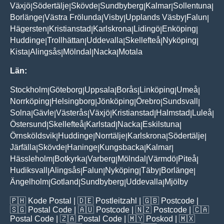
Växjö
Södertälje
Skövde
Sundbyberg
Kalmar
Sollentuna
|
|
|
|
|
|
Borlänge
Västra Frölunda
Visby
Upplands Väsby
Falun
|
|
|
|
|
Hägersten
Kristianstad
Karlskrona
Lidingö
Enköping
|
|
|
|
|
Huddinge
Trollhättan
Uddevalla
Skellefteå
Nyköping
|
|
|
|
|
Kista
Alingsås
Mölndal
Nacka
Motala
|
|
|
|
Län:
Stockholm
Göteborg
Uppsala
Borås
Linköping
Umeå
|
|
|
|
|
|
Norrköping
Helsingborg
Jönköping
Örebro
Sundsvall
|
|
|
|
|
Solna
Gävle
Västerås
Växjö
Kristianstad
Halmstad
Luleå
|
|
|
|
|
|
|
Östersund
Skellefteå
Karlstad
Nacka
Eskilstuna
|
|
|
|
|
Örnsköldsvik
Huddinge
Norrtälje
Karlskrona
Södertälje
|
|
|
|
|
Järfälla
Skövde
Haninge
Kungsbacka
Kalmar
|
|
|
|
|
Hässleholm
Botkyrka
Varberg
Mölndal
Värmdö
Piteå
|
|
|
|
|
|
Hudiksvall
Alingsås
Falun
Nyköping
Täby
Borlänge
|
|
|
|
|
|
Ängelholm
Gotland
Sundbyberg
Uddevalla
Mjölby
|
|
|
|
🇵🇭
Kode Postal
| 🇩🇪
Postleitzahl
| 🇬🇧
Postcode
|
🇸🇬
Postal Code
| 🇦🇺
Postcode
| 🇳🇿
Postcode
| 🇨🇦
Postal Code
| 🇿🇦
Postal Code
| 🇲🇾
Poskod
| 🇲🇽