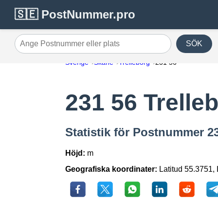
🇸🇪 PostNummer.pro
SÖK
Ange Postnummer eller plats
Sverige
Skåne
Trelleborg
231 56
231 56 Trelle
Statistik för Postnummer 23
Höjd:
m
Geografiska koordinater:
Latitud 55.3751,