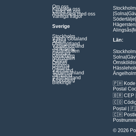
Om oss
Stockholm
Kontakta oss
Länka till oss
|
Solna
|
Gäv
Annonsera med oss
Vanliga frågor
Södertälje
Hägersten
Sverige
Alingsås
|
M
Stockholm
Västra Götaland
Län:
Skåne
Östergötland
Västernorrland
Jönköping
Västerbotten
Stockholm
Uppsala
Gävleborg
Solna
|
Gäv
Norrbotten
Kalmar
Örnskölds
Örebro
Dalarna
Halland
Hässleho
Värmland
Södermanland
Ängelhol
Jämtland
Västmanland
Kronoberg
Blekinge
🇵🇭
Kode 
Postal Co
🇧🇷
CEP
🇨🇴
Códig
Poștal
| 
🇨🇭
Postl
Postnumm
© 2026 Po