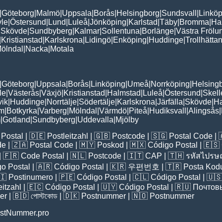
|
Göteborg
|
Malmö
|
Uppsala
|
Borås
|
Helsingborg
|
Sundsvall
|
Linköp
le
|
Östersund
|
Lund
|
Luleå
|
Jönköping
|
Karlstad
|
Täby
|
Bromma
|
Ha
|
Skövde
|
Sundbyberg
|
Kalmar
|
Sollentuna
|
Borlänge
|
Västra Frölu
|
Kristianstad
|
Karlskrona
|
Lidingö
|
Enköping
|
Huddinge
|
Trollhätta
ölndal
|
Nacka
|
Motala
|
Göteborg
|
Uppsala
|
Borås
|
Linköping
|
Umeå
|
Norrköping
|
Helsing
le
|
Västerås
|
Växjö
|
Kristianstad
|
Halmstad
|
Luleå
|
Östersund
|
Skell
vik
|
Huddinge
|
Norrtälje
|
Södertälje
|
Karlskrona
|
Järfälla
|
Skövde
|
H
lm
|
Botkyrka
|
Varberg
|
Mölndal
|
Värmdö
|
Piteå
|
Hudiksvall
|
Alingsås
|
m
|
Gotland
|
Sundbyberg
|
Uddevalla
|
Mjölby
Postal
| 🇩🇪
Postleitzahl
| 🇬🇧
Postcode
| 🇸🇬
Postal Code
| 
de
| 🇿🇦
Postal Code
| 🇲🇾
Poskod
| 🇲🇽
Código Postal
| 🇪🇸
| 🇫🇷
Code Postal
| 🇳🇱
Postcode
| 🇮🇹
CAP
| 🇹🇭
รหัสไปรษณ
o Postal
| 🇦🇷
Código Postal
| 🇰🇷
우편번호
| 🇹🇷
Posta Kod
🇮
Postinumero
| 🇵🇪
Código Postal
| 🇨🇱
Código Postal
| 🇺
eitzahl
| 🇪🇨
Código Postal
| 🇺🇾
Código Postal
| 🇷🇺
Почтов
er
| 🇧🇩
পোস্টকোড
| 🇩🇰
Postnummer
| 🇳🇴
Postnummer
stNummer.pro