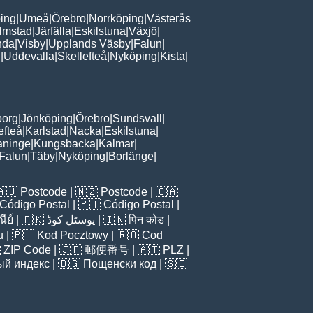
ing
|
Umeå
|
Örebro
|
Norrköping
|
Västerås
lmstad
|
Järfälla
|
Eskilstuna
|
Växjö
|
nda
|
Visby
|
Upplands Väsby
|
Falun
|
n
|
Uddevalla
|
Skellefteå
|
Nyköping
|
Kista
|
borg
|
Jönköping
|
Örebro
|
Sundsvall
|
efteå
|
Karlstad
|
Nacka
|
Eskilstuna
|
aninge
|
Kungsbacka
|
Kalmar
|
Falun
|
Täby
|
Nyköping
|
Borlänge
|
🇦🇺
Postcode
| 🇳🇿
Postcode
| 🇨🇦
Código Postal
| 🇵🇹
Código Postal
|
ีย์
| 🇵🇰
پوسٹل کوڈ
| 🇮🇳
पिन कोड
|
u
| 🇵🇱
Kod Pocztowy
| 🇷🇴
Cod

ZIP Code
| 🇯🇵
郵便番号
| 🇦🇹
PLZ
|
ый индекс
| 🇧🇬
Пощенски код
| 🇸🇪